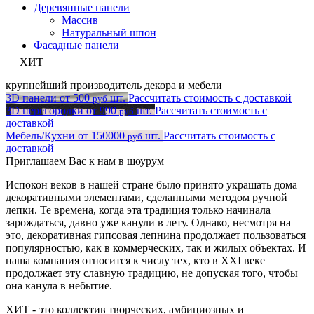
Деревянные панели
Массив
Натуральный шпон
Фасадные панели
ХИТ
крупнейший производитель декора и мебели
3D панели
от
500
шт.
Рассчитать стоимость с доставкой
руб
3D перегородки
от
990
шт.
Рассчитать стоимость с
руб
доставкой
Мебель/Кухни
от
150000
шт.
Рассчитать стоимость с
руб
доставкой
Приглашаем Вас
к нам в шоурум
Испокон веков в нашей стране было принято украшать дома
декоративными элементами, сделанными методом ручной
лепки. Те времена, когда эта традиция только начинала
зарождаться, давно уже канули в лету. Однако, несмотря на
это, декоративная гипсовая лепнина продолжает пользоваться
популярностью, как в коммерческих, так и жилых объектах. И
наша компания относится к числу тех, кто в XXI веке
продолжает эту славную традицию, не допуская того, чтобы
она канула в небытие.
ХИТ - это коллектив творческих, амбициозных и