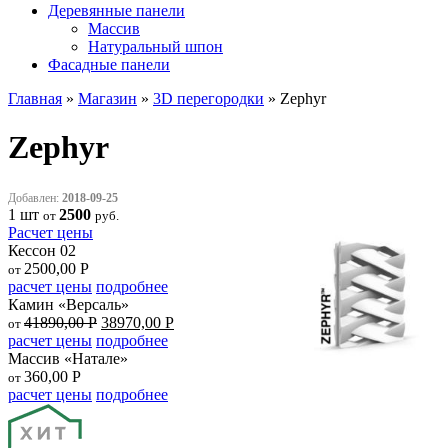
Деревянные панели
Массив
Натуральный шпон
Фасадные панели
Главная
»
Магазин
»
3D перегородки
»
Zephyr
Zephyr
Добавлен:
2018-09-25
1 шт
2500
от
руб.
Расчет цены
Кессон 02
2500,00
Р
от
расчет цены
подробнее
Камин «Версаль»
41890,00
Р
38970,00
Р
от
расчет цены
подробнее
Массив «Натале»
360,00
Р
от
расчет цены
подробнее