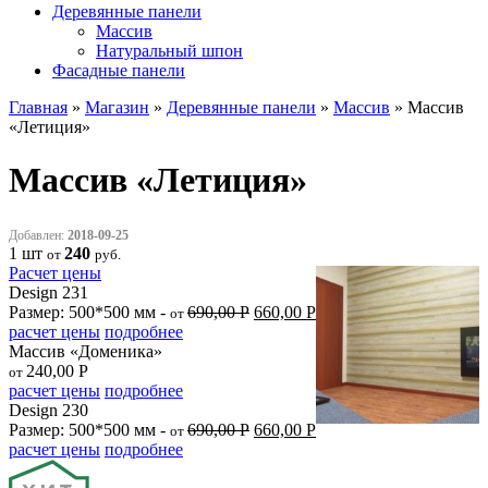
Деревянные панели
Массив
Натуральный шпон
Фасадные панели
Главная
»
Магазин
»
Деревянные панели
»
Массив
»
Массив
«Летиция»
Массив «Летиция»
Добавлен:
2018-09-25
1 шт
240
от
руб.
Расчет цены
Design 231
Размер: 500*500 мм -
690,00
Р
660,00
Р
от
расчет цены
подробнее
Массив «Доменика»
240,00
Р
от
расчет цены
подробнее
Design 230
Размер: 500*500 мм -
690,00
Р
660,00
Р
от
расчет цены
подробнее