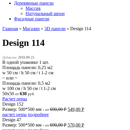
Деревянные панели
Массив
Натуральный шпон
Фасадные панели
Главная
»
Магазин
»
3D панели
»
Design 114
Design 114
Добавлен:
2018-09-25
В одной упаковке 1 шт.
Площадь панели: 0,25 м2
w 50 см / h 50 см / t 1-2 см
~ или ~
Площадь панели: 0,5 м2
w 100 см / h 50 см / t 1-2 см
50x50
630
от
руб.
Расчет цены
Design 152
Размер: 500*500 мм -
690,00
Р
549,00
Р
от
расчет цены
подробнее
Design 47
Размер: 500*500 мм -
690,00
Р
570,00
Р
от